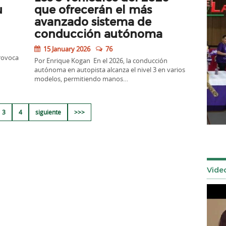
u
que ofrecerán el más
avanzado sistema de
conducción autónoma
15 January 2026
76
provoca
Por Enrique Kogan En el 2026, la conducción
autónoma en autopista alcanza el nivel 3 en varios
modelos, permitiendo manos…
3
4
siguiente
>>>
Señor de los Milagros 2025
Tuls
Vide