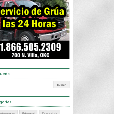
ueda
gorias
odeportes
Editorial
Farandula