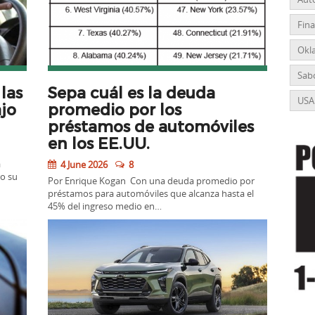
Fin
Okl
Sabo
las
Sepa cuál es la deuda
USA
jo
promedio por los
préstamos de automóviles
en los EE.UU.
a
4 June 2026
8
ro su
Por Enrique Kogan Con una deuda promedio por
préstamos para automóviles que alcanza hasta el
45% del ingreso medio en…