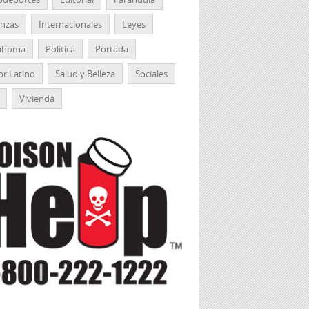
anzas
Internacionales
Leyes
ahoma
Politica
Portada
r Latino
Salud y Belleza
Sociales
Vivienda