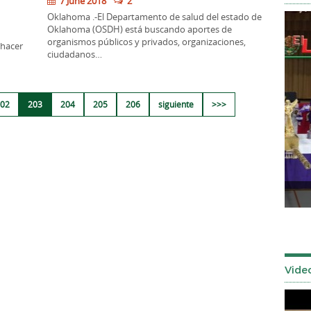
7 June 2018
2
Oklahoma .-El Departamento de salud del estado de
Oklahoma (OSDH) está buscando aportes de
organismos públicos y privados, organizaciones,
 hacer
ciudadanos…
02
203
204
205
206
siguiente
>>>
Señor de los Milagros 2025
Tuls
Vide