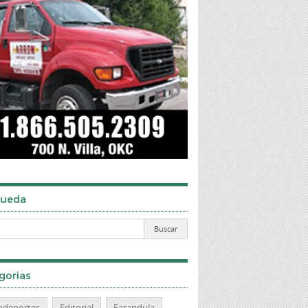
ueda
gorias
odeportes
Editorial
Farandula