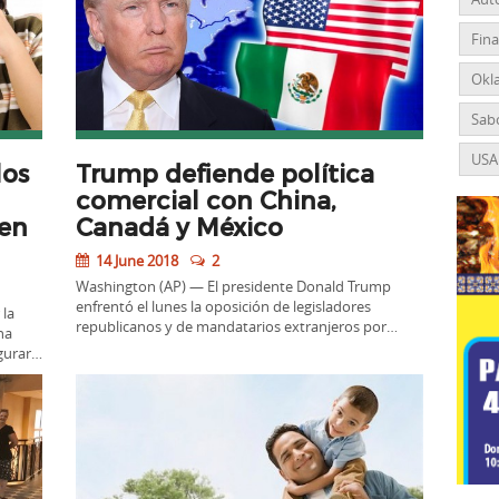
Fin
Okl
Sabo
USA
los
Trump defiende política
comercial con China,
 en
Canadá y México
14 June 2018
2
Washington (AP) — El presidente Donald Trump
enfrentó el lunes la oposición de legisladores
 la
republicanos y de mandatarios extranjeros por…
na
egurar…