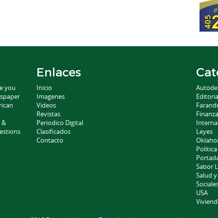
Enlaces
Cat
ce you
Inicio
Autode
wspaper
Imagenes
Editoria
rican
Videos
Farand
Revistas
Finanz
 &
Periodico Digital
Interna
estions
Clasificados
Leyes
Contacto
Oklah
Politica
Portad
Sabor L
Salud y
Sociale
USA
Viviend