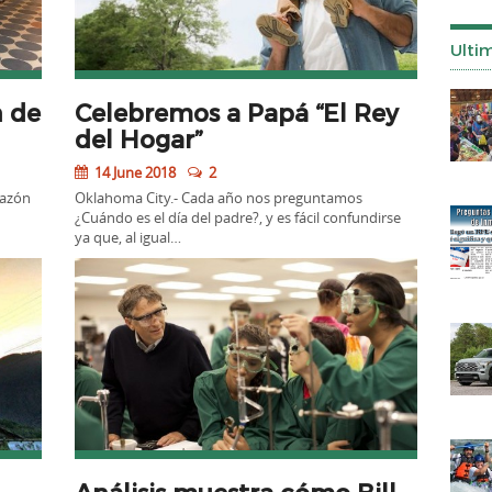
Ulti
n de
Celebremos a Papá “El Rey
del Hogar”
14 June 2018
2
razón
Oklahoma City.- Cada año nos preguntamos
¿Cuándo es el día del padre?, y es fácil confundirse
ya que, al igual…
Análisis muestra cómo Bill