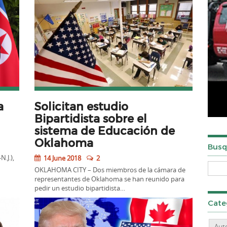
a
Solicitan estudio
Bipartidista sobre el
sistema de Educación de
Oklahoma
Busq
.J.),
14 June 2018
2
OKLAHOMA CITY – Dos miembros de la cámara de
representantes de Oklahoma se han reunido para
pedir un estudio bipartidista…
Cate
Aut