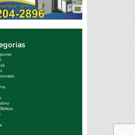
egorias
portes
l
ula
as
cionales
oma
a
atino
 Belleza
s
a