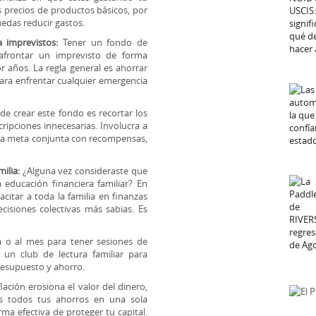
os precios de productos básicos, por
uedas reducir gastos.
 imprevistos:
Tener un fondo de
 afrontar un imprevisto de forma
r años. La regla general es ahorrar
para enfrentar cualquier emergencia
e crear este fondo es recortar los
ripciones innecesarias. Involucra a
 una meta conjunta con recompensas,
ilia:
¿Alguna vez consideraste que
 educación financiera familiar? En
acitar a toda la familia en finanzas
isiones colectivas más sabias. Es
 o al mes para tener sesiones de
 un club de lectura familiar para
presupuesto y ahorro.
lación erosiona el valor del dinero,
s todos tus ahorros en una sola
rma efectiva de proteger tu capital.