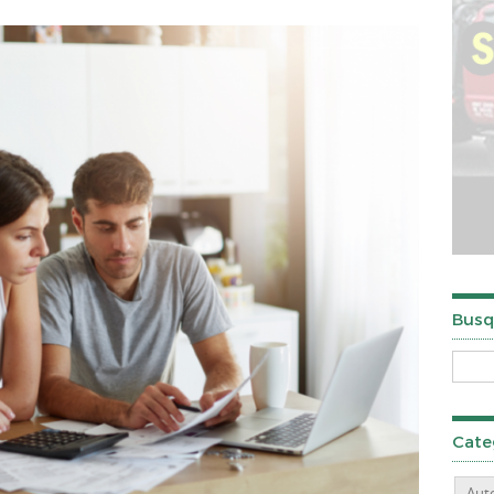
Busq
Cate
Aut