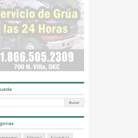
ueda
gorias
odeportes
Editorial
Farandula