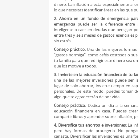
dinero. La inflación afecta especialmente a l
lo que necesitas identificar áreas en las que p
2. Ahorra en un fondo de emergencia para
emergencia puede ser la diferencia entre
inteligente o caer en deudas que persigan po
entre tres y seis meses de gastos esenciales 
sin estrés.
Consejo práctico:
Una de las mejores formas d
“gastos hormiga”, como cafés costosos o susc
tu familia para que redirigir este dinero sea
que los motive a todos.
3. Invierte en la educación financiera de tu fam
una de las mejores inversiones puede ser la
lugar de solo ahorrar, invierte tiempo en cap
personales. De este modo, puedes tomar dec
algo que te agradecerán de por vida.
Consejo práctico:
Dedica un día a la semana
educación financiera en casa. Puedes crear
compartir libros y aprender sobre inflación, 
4. Diversifica tus ahorros e inversiones:
La inf
pero hay formas de protegerlo. No ponga
canasta. Diversificar las inversiones es una fo