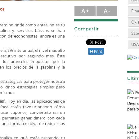
ios
A +
A -
Fin
Okl
inero no rinde como antes, no es tu
Compartir
solina y servicios básicos se han
Sabo
ción de economistas, ahora es una
USA
el 2,7% interanual, el nivel más alto
Print
secutivo por segundo mes. Este
 los aranceles impuestos por la
n los precios de la gasolina y la
Ulti
 estratégicas para proteger nuestra
o cinco estrategias simples pero
 mismo:
as”:
Hoy en día, las aplicaciones de
línea están revolucionando cómo
 usar cupones, conviértete en un
ue permiten ganar dinero con cada
una forma creativa de reducir los
analiza en qué estás gastando tu