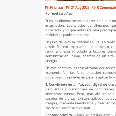
Finanzas
21 Aug 2025
0 Comentar
Por Yoel Sardiñas,
Si en los últimos meses has sentido que el d
imaginación. Los precios de alimentos, ga
disparado, y lo que antes era una preocupa
realidad palpable para todos.
En junio de 2025, la inflación en EEUU alcanzó 
desde febrero, marcando un aumento con
fenómeno está vinculado a factores como
administración Trump, además de un alza e
energía.
En este contexto, es crucial tomar decisiones
economía familiar. A continuación compart
poderosas que puedes empezar a aplicar hoy
1. Conviértete en un “cazador digital de ofert
descuentos y plataformas de compras en 
ahorramos dinero. Pero, más allá de solo
cazador de ofertas. Existen aplicaciones q
compra, mediante reembolsos y descuentos, 
costos sin sacrificar la calidad.
Consejo práctico:
Revisa el presupuesto y 