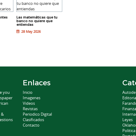
antes
Las matemáticas que tu
Antes de que se te vaya el
Guía para pr
banco no quiere que
año, revisa tus finanzas
sobre prést
entiendas
hipotecarios
28 May 2026
28 May 2026
21 May 20
Enlaces
Cat
ce you
Inicio
Autode
wspaper
Imagenes
Editoria
rican
Videos
Farand
Revistas
Finanz
 &
Periodico Digital
Interna
estions
Clasificados
Leyes
Contacto
Oklah
Politica