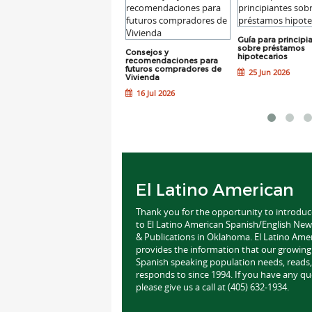
Guía para principi
sobre préstamos
Cómo convertir la
Consejos y
hipotecarios
mensualidad de tus hijos
recomendaciones para
en su primera escuela
futuros compradores de
25 Jun 2026
financiera
Vivienda
23 Jul 2026
16 Jul 2026
El Latino American
Thank you for the opportunity to introdu
to El Latino American Spanish/English Ne
& Publications in Oklahoma. El Latino Ame
provides the information that our growing
Spanish speaking population needs, reads,
responds to since 1994. If you have any qu
please give us a call at (405) 632-1934.