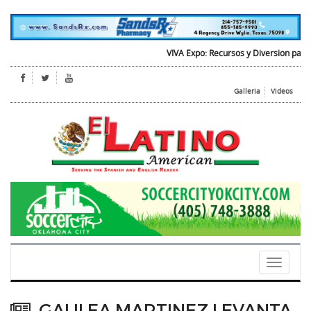
VIVA Expo: Recursos y Diversion para todos
O
Galleria
Videos
Toggle
navigati
GALILEA MARTINEZ LEVANTA