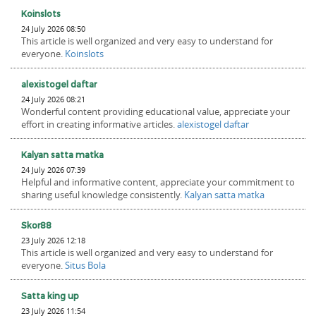
Koinslots
24 July 2026 08:50
This article is well organized and very easy to understand for
everyone.
Koinslots
alexistogel daftar
24 July 2026 08:21
Wonderful content providing educational value, appreciate your
effort in creating informative articles.
alexistogel daftar
Kalyan satta matka
24 July 2026 07:39
Helpful and informative content, appreciate your commitment to
sharing useful knowledge consistently.
Kalyan satta matka
Skor88
23 July 2026 12:18
This article is well organized and very easy to understand for
everyone.
Situs Bola
Satta king up
23 July 2026 11:54