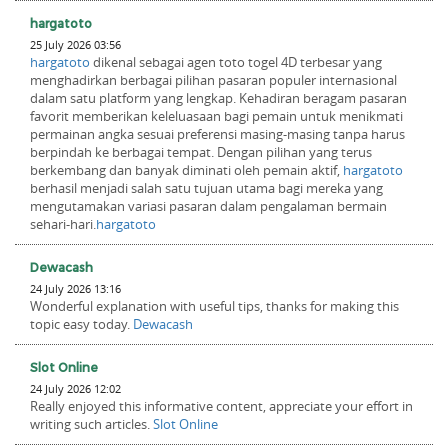
hargatoto
25 July 2026 03:56
hargatoto
dikenal sebagai agen toto togel 4D terbesar yang
menghadirkan berbagai pilihan pasaran populer internasional
dalam satu platform yang lengkap. Kehadiran beragam pasaran
favorit memberikan keleluasaan bagi pemain untuk menikmati
permainan angka sesuai preferensi masing-masing tanpa harus
berpindah ke berbagai tempat. Dengan pilihan yang terus
berkembang dan banyak diminati oleh pemain aktif,
hargatoto
berhasil menjadi salah satu tujuan utama bagi mereka yang
mengutamakan variasi pasaran dalam pengalaman bermain
sehari-hari.
hargatoto
Dewacash
24 July 2026 13:16
Wonderful explanation with useful tips, thanks for making this
topic easy today.
Dewacash
Slot Online
24 July 2026 12:02
Really enjoyed this informative content, appreciate your effort in
writing such articles.
Slot Online