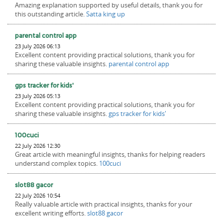
Amazing explanation supported by useful details, thank you for
this outstanding article.
Satta king up
parental control app
23 July 2026 06:13
Excellent content providing practical solutions, thank you for
sharing these valuable insights.
parental control app
gps tracker for kids'
23 July 2026 05:13
Excellent content providing practical solutions, thank you for
sharing these valuable insights.
gps tracker for kids'
100cuci
22 July 2026 12:30
Great article with meaningful insights, thanks for helping readers
understand complex topics.
100cuci
slot88 gacor
22 July 2026 10:54
Really valuable article with practical insights, thanks for your
excellent writing efforts.
slot88 gacor