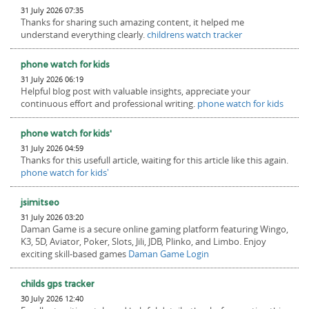
31 July 2026 07:35
Thanks for sharing such amazing content, it helped me
understand everything clearly.
childrens watch tracker
phone watch for kids
31 July 2026 06:19
Helpful blog post with valuable insights, appreciate your
continuous effort and professional writing.
phone watch for kids
phone watch for kids'
31 July 2026 04:59
Thanks for this usefull article, waiting for this article like this again.
phone watch for kids'
jsimitseo
31 July 2026 03:20
Daman Game is a secure online gaming platform featuring Wingo,
K3, 5D, Aviator, Poker, Slots, Jili, JDB, Plinko, and Limbo. Enjoy
exciting skill-based games
Daman Game Login
childs gps tracker
30 July 2026 12:40