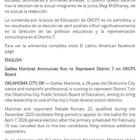
escuelas secundarias y primarias afiliadas. El puesto quedó vacante
tras la decisión de la actual integrante de la junta, Meg McElhaney, de
no buscar la reelección.
La contienda por la Junta de Educación de OKCPS es no partidista, y
los resultados de la elección de abril podrían influir significativamente
en la dirección de las políticas educativas y la representación
comunitaria en el Distrito 7.
Para ver la entrevista completa visite El Latino American facebook
page.
ENGLISH:
Galilea Martinez Announces Run to Represent District 7 on OKCPS
Board
OKLAHOMA CITY, OK —
Galilea Martinez, a 28-year-old Oklahoma City
native and nonprofit professional, is running to represent District 7 on
the Oklahoma City Public Schools Board of Education, aiming to bring
new leadership to one of the city’s most diverse school districts.
Martinez and opponent Natalie Roman, 22, qualified during the
December 2025 candidate filing period to appear on the ballot for the
April 7, 2026 general election after the primary scheduled for February
10 was canceled due to the two candidates filing without additional
opponents.