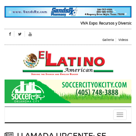
VIVA Expo: Recursos y Diversion para
Galleria
Videos
Toggle
navigati
LLAMADA URGENTE: SE