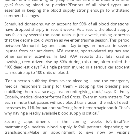
give?lifesaving blood or platelets.?Donors of all blood types are
essential in keeping the blood supply strong enough to withstand
summer challenges.
Scheduled donations, which account for 90% of all blood donations,
have dropped sharply in recent weeks. As a result, the blood supply
has fallen by several thousand units in just a week, raising concerns
that the decline could worsen as we enter trauma season. This period
between Memorial Day and Labor Day brings an increase in severe
injuries from car accidents, ATV crashes, sports-related injuries and
other summer activities. In fact, AAA reports that fatal crashes
involving teen drivers rise by 30% during this time, often called the
“100 deadliest days.” A single person injured in a serious car accident
can require up to 100 units of blood.
“For a person suffering from severe bleeding – and the emergency
medical responders caring for them – stopping the bleeding and
stabilizing them is a race against an unforgiving clock,” says Dr. Emily
Coberly, medical director for the Red Cross. “Every minute matters. For
each minute that passes without blood transfusion, the risk of death
increases by 11% for patients suffering from hemorrhagic shock. That’s
why having a readily available blood supply is critical.”
Securing appointments in the coming weeks is?critical?to?
maintaining?a healthy blood supply for?all patients depending on
transfusions.?Make an appointment to give now by visiting