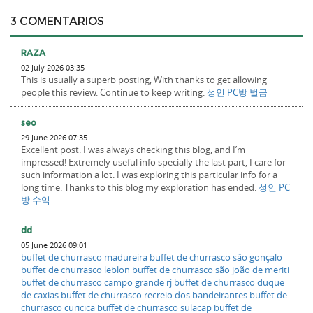
3 COMENTARIOS
RAZA
02 July 2026 03:35
This is usually a superb posting, With thanks to get allowing
people this review. Continue to keep writing.
성인 PC방 벌금
seo
29 June 2026 07:35
Excellent post. I was always checking this blog, and I’m
impressed! Extremely useful info specially the last part, I care for
such information a lot. I was exploring this particular info for a
long time. Thanks to this blog my exploration has ended.
성인 PC
방 수익
dd
05 June 2026 09:01
buffet de churrasco madureira
buffet de churrasco são gonçalo
buffet de churrasco leblon
buffet de churrasco são joão de meriti
buffet de churrasco campo grande rj
buffet de churrasco duque
de caxias
buffet de churrasco recreio dos bandeirantes
buffet de
churrasco curicica
buffet de churrasco sulacap
buffet de