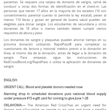
pacientes. Se requiere una tarjeta de donante de sangre, carné de
conducir u otras dos formas de identificación en el check-in. Las
personas que tienen 17 años en la mayoría de los estados (16 con
consentimiento parental cuando lo permite la ley estatal), pesen al
menos 110 libras y gozan en general de buena salud pueden ser
elegibles para donar sangre. Los estudiantes de secundaria y otros
donantes de 18 años o menos también deben cumplir ciertos
requisitos de altura y peso.
Los donantes de sangre y plaquetas pueden ahorrar tiempo en su
próxima donación utilizando RapidPass® para completar su
cuestionario de lectura y historial médico previo a la donación en
línea, el mismo día de la donación, antes de llegar a la donación de
sangre. Para empezar, sigue las instrucciones de
RedCrossBlood.org/RapidPass o utiliza la aplicación de donantes de
sangre.
ENGLISH:
URGENT CALL: Blood and platelet donors needed now
Alarming drop in scheduled donations puts national blood supply
under pressure $15 e-gift card for coming to give June 1-28
OKLAHOMA.—
The American Red Cross?has an urgent need for
donors and is?counting on people to act now and book a time?to