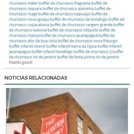
churrasco méier
buffet de churrasco freguesia
buffet de
churrasco taquara
buffet de churrasco ipanema
buffet de
churrasco magé
buffet de churrasco itaipuaçú
buffet de
churrasco nova iguaçu
buffet de churrasco de botafogo
buffet de
churrasco copacabana
buffet de churrasco vargem grande
buffet
de churrasco itaboraí
buffet de churrasco nilópolis
buffet de
churrasco maricá
buffet de churrasco jacarepaguá
buffet de
churrasco alto da boa vista
buffet de churrasco nova friburgo
buffet infantil niteroi
buffet infantil barra da tijuca
buffet infantil
jacarepagua
buffet infantil botafogo
buffet de churrasco rj
buffet
de churrasco rio de janeiro
buffet de festa junina rio de janeiro
thanks good!
NOTICIAS RELACIONADAS