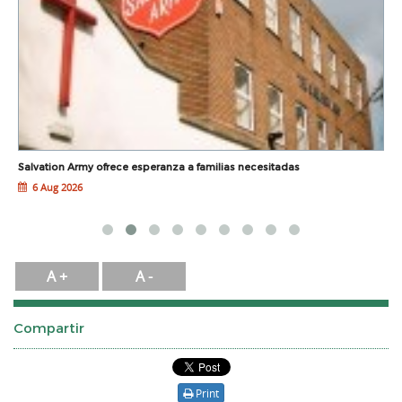
L
Salvation Army ofrece esperanza a familias necesitadas
G
6 Aug 2026
A +
A -
Compartir
Print