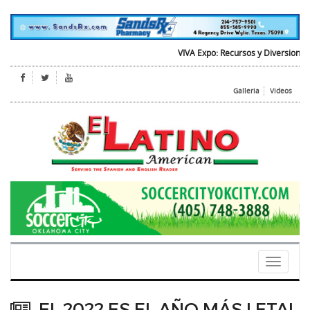
VIVA Expo: Recursos y Diversion para t
Galleria
Videos
Toggle
navigati
EL 2022 ES EL AÑO MÁS LETAL