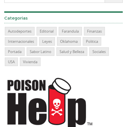
Categorias
Autodeportes
Editorial
Farandula
Finanzas
Internacionales
Leyes
Oklahoma
Politica
Portada
Sabor Latino
Salud y Belleza
Sociales
USA
Vivienda