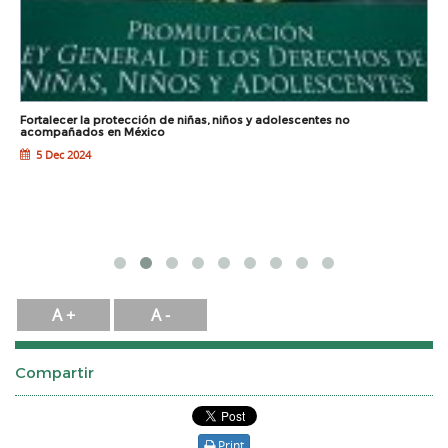
Fortalecer la protección de niñas, niños y adolescentes no
H
acompañados en México
i
5 Dec 2024
A +
A -
Compartir
Print