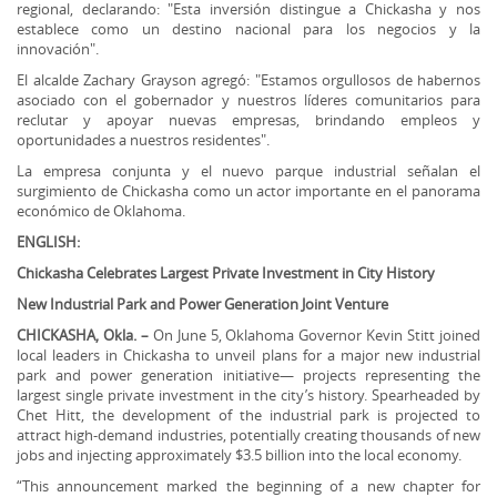
regional, declarando: "Esta inversión distingue a Chickasha y nos
establece como un destino nacional para los negocios y la
innovación".
El alcalde Zachary Grayson agregó: "Estamos orgullosos de habernos
asociado con el gobernador y nuestros líderes comunitarios para
reclutar y apoyar nuevas empresas, brindando empleos y
oportunidades a nuestros residentes".
La empresa conjunta y el nuevo parque industrial señalan el
surgimiento de Chickasha como un actor importante en el panorama
económico de Oklahoma.
ENGLISH:
Chickasha Celebrates Largest Private Investment in City History
New Industrial Park and Power Generation Joint Venture
CHICKASHA, Okla. –
On June 5, Oklahoma Governor Kevin Stitt joined
local leaders in Chickasha to unveil plans for a major new industrial
park and power generation initiative— projects representing the
largest single private investment in the city’s history. Spearheaded by
Chet Hitt, the development of the industrial park is projected to
attract high-demand industries, potentially creating thousands of new
jobs and injecting approximately $3.5 billion into the local economy.
“This announcement marked the beginning of a new chapter for