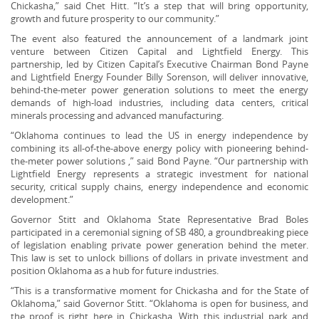
Chickasha,” said Chet Hitt. “It’s a step that will bring opportunity,
growth and future prosperity to our community.”
The event also featured the announcement of a landmark joint
venture between Citizen Capital and Lightfield Energy. This
partnership, led by Citizen Capital’s Executive Chairman Bond Payne
and Lightfield Energy Founder Billy Sorenson, will deliver innovative,
behind-the-meter power generation solutions to meet the energy
demands of high-load industries, including data centers, critical
minerals processing and advanced manufacturing.
“Oklahoma continues to lead the US in energy independence by
combining its all-of-the-above energy policy with pioneering behind-
the-meter power solutions ,” said Bond Payne. “Our partnership with
Lightfield Energy represents a strategic investment for national
security, critical supply chains, energy independence and economic
development.”
Governor Stitt and Oklahoma State Representative Brad Boles
participated in a ceremonial signing of SB 480, a groundbreaking piece
of legislation enabling private power generation behind the meter.
This law is set to unlock billions of dollars in private investment and
position Oklahoma as a hub for future industries.
“This is a transformative moment for Chickasha and for the State of
Oklahoma,” said Governor Stitt. “Oklahoma is open for business, and
the proof is right here in Chickasha. With this industrial park and