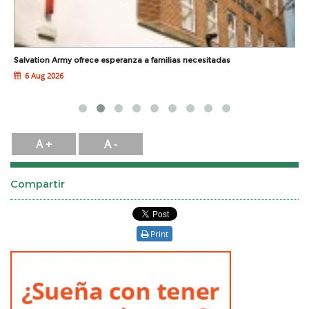
L
Salvation Army ofrece esperanza a familias necesitadas
G
6 Aug 2026
A +
A -
Compartir
Print