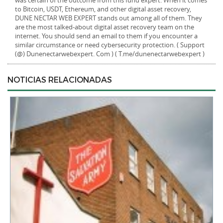
was certain of the outcome from this fund expert. When it comes
to Bitcoin, USDT, Ethereum, and other digital asset recovery,
DUNE NECTAR WEB EXPERT stands out among all of them. They
are the most talked-about digital asset recovery team on the
internet. You should send an email to them if you encounter a
similar circumstance or need cybersecurity protection. ( Support
(@) Dunenectarwebexpert. Com ) ( T.me/dunenectarwebexpert )
NOTICIAS RELACIONADAS