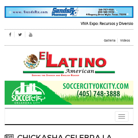
VIVA Expo: Recursos y Diversion para 
Galleria
Videos
Toggle
navigati
CHICKASHA CELEBRA LA