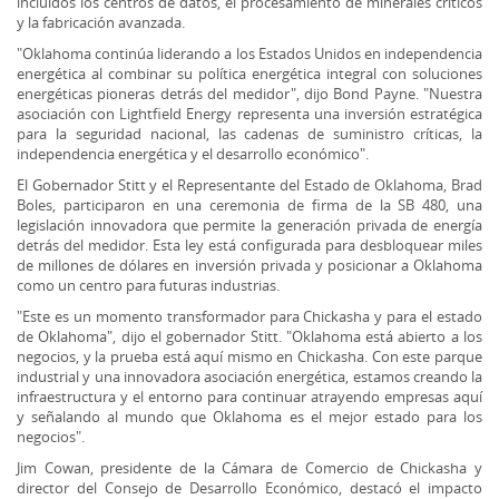
incluidos los centros de datos, el procesamiento de minerales críticos
y la fabricación avanzada.
"Oklahoma continúa liderando a los Estados Unidos en independencia
energética al combinar su política energética integral con soluciones
energéticas pioneras detrás del medidor", dijo Bond Payne. "Nuestra
asociación con Lightfield Energy representa una inversión estratégica
para la seguridad nacional, las cadenas de suministro críticas, la
independencia energética y el desarrollo económico".
El Gobernador Stitt y el Representante del Estado de Oklahoma, Brad
Boles, participaron en una ceremonia de firma de la SB 480, una
legislación innovadora que permite la generación privada de energía
detrás del medidor. Esta ley está configurada para desbloquear miles
de millones de dólares en inversión privada y posicionar a Oklahoma
como un centro para futuras industrias.
"Este es un momento transformador para Chickasha y para el estado
de Oklahoma", dijo el gobernador Stitt. "Oklahoma está abierto a los
negocios, y la prueba está aquí mismo en Chickasha. Con este parque
industrial y una innovadora asociación energética, estamos creando la
infraestructura y el entorno para continuar atrayendo empresas aquí
y señalando al mundo que Oklahoma es el mejor estado para los
negocios".
Jim Cowan, presidente de la Cámara de Comercio de Chickasha y
director del Consejo de Desarrollo Económico, destacó el impacto