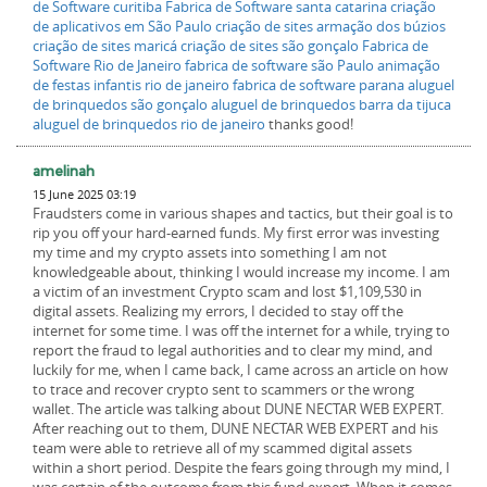
de Software curitiba
Fabrica de Software santa catarina
criação
de aplicativos em São Paulo
criação de sites armação dos búzios
criação de sites maricá
criação de sites são gonçalo
Fabrica de
Software Rio de Janeiro
fabrica de software são Paulo
animação
de festas infantis rio de janeiro
fabrica de software parana
aluguel
de brinquedos são gonçalo
aluguel de brinquedos barra da tijuca
aluguel de brinquedos rio de janeiro
thanks good!
amelinah
15 June 2025 03:19
Fraudsters come in various shapes and tactics, but their goal is to
rip you off your hard-earned funds. My first error was investing
my time and my crypto assets into something I am not
knowledgeable about, thinking I would increase my income. I am
a victim of an investment Crypto scam and lost $1,109,530 in
digital assets. Realizing my errors, I decided to stay off the
internet for some time. I was off the internet for a while, trying to
report the fraud to legal authorities and to clear my mind, and
luckily for me, when I came back, I came across an article on how
to trace and recover crypto sent to scammers or the wrong
wallet. The article was talking about DUNE NECTAR WEB EXPERT.
After reaching out to them, DUNE NECTAR WEB EXPERT and his
team were able to retrieve all of my scammed digital assets
within a short period. Despite the fears going through my mind, I