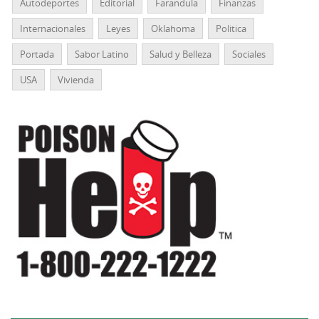
Autodeportes
Editorial
Farandula
Finanzas
Internacionales
Leyes
Oklahoma
Politica
Portada
Sabor Latino
Salud y Belleza
Sociales
USA
Vivienda