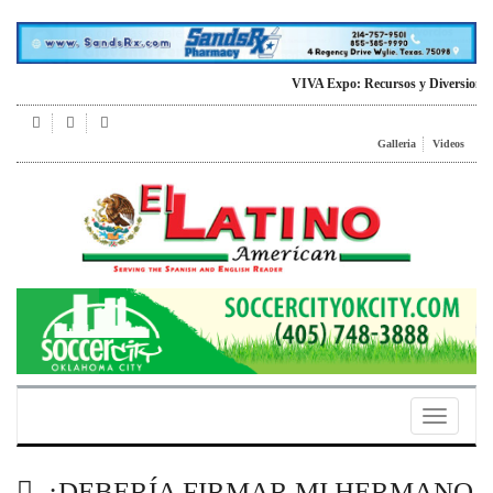
VIVA Expo: Recursos y Diversion para
Galleria
Videos
Toggle
navigatio
¿DEBERÍA FIRMAR MI HERMANO