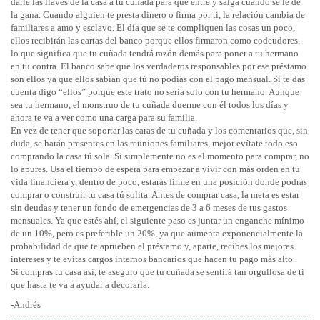
darle las llaves de la casa a tu cuñada para que entre y salga cuando se le dé
la gana. Cuando alguien te presta dinero o firma por ti, la relación cambia de
familiares a amo y esclavo. El día que se te compliquen las cosas un poco,
ellos recibirán las cartas del banco porque ellos firmaron como codeudores,
lo que significa que tu cuñada tendrá razón demás para poner a tu hermano
en tu contra. El banco sabe que los verdaderos responsables por ese préstamo
son ellos ya que ellos sabían que tú no podías con el pago mensual. Si te das
cuenta digo “ellos” porque este trato no sería solo con tu hermano. Aunque
sea tu hermano, el monstruo de tu cuñada duerme con él todos los días y
ahora te va a ver como una carga para su familia.
En vez de tener que soportar las caras de tu cuñada y los comentarios que, sin
duda, se harán presentes en las reuniones familiares, mejor evítate todo eso
comprando la casa tú sola. Si simplemente no es el momento para comprar, no
lo apures. Usa el tiempo de espera para empezar a vivir con más orden en tu
vida financiera y, dentro de poco, estarás firme en una posición donde podrás
comprar o construir tu casa tú solita. Antes de comprar casa, la meta es estar
sin deudas y tener un fondo de emergencias de 3 a 6 meses de tus gastos
mensuales. Ya que estés ahí, el siguiente paso es juntar un enganche mínimo
de un 10%, pero es preferible un 20%, ya que aumenta exponencialmente la
probabilidad de que te aprueben el préstamo y, aparte, recibes los mejores
intereses y te evitas cargos internos bancarios que hacen tu pago más alto.
Si compras tu casa así, te aseguro que tu cuñada se sentirá tan orgullosa de ti
que hasta te va a ayudar a decorarla.
-Andrés