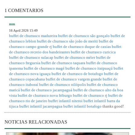
1 COMENTARIOS
mm
16 April 2026 15:49
buffet de churrasco madureira
buffet de churrasco são gonçalo
buffet de
churrasco leblon
buffet de churrasco são joão de meriti
buffet de
churrasco campo grande rj
buffet de churrasco duque de caxias
buffet
de churrasco recreio dos bandeirantes
buffet de churrasco curicica
buffet de churrasco sulacap
buffet de churrasco méier
buffet de
churrasco freguesia
buffet de churrasco taquara
buffet de churrasco
ipanema
buffet de churrasco magé
buffet de churrasco itaipuaçú
buffet
de churrasco nova iguaçu
buffet de churrasco de botafogo
buffet de
churrasco copacabana
buffet de churrasco vargem grande
buffet de
churrasco itaboraí
buffet de churrasco nilópolis
buffet de churrasco
maricá
buffet de churrasco jacarepaguá
buffet de churrasco alto da boa
vista
buffet de churrasco nova friburgo
buffet de churrasco rj
buffet de
churrasco rio de janeiro
buffet infantil niteroi
buffet infantil barra da
tijuca
buffet infantil jacarepagua
buffet infantil botafogo
thanks good!
NOTICIAS RELACIONADAS