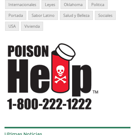
Internacionales
Leyes
Oklahoma
Politica
Portada
Sabor Latino
Salud y Belleza
Sociales
USA
Vivienda
Ultimas Noticias