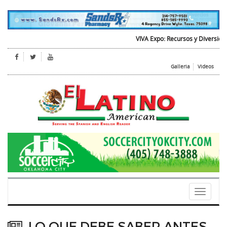
VIVA Expo: Recursos y Diversion para
Galleria
Videos
Toggle
navigati
LO QUE DEBE SABER ANTES