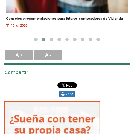
Consejos y recomendaciones para futuros compradores de Vivienda
G
16 Jul 2026
A +
A -
Compartir
Print