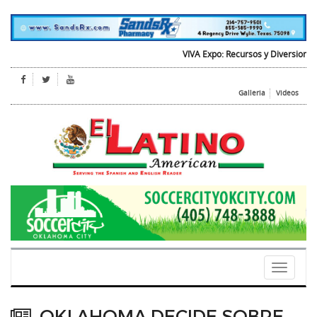
VIVA Expo: Recursos y Diversion para t
Galleria
Videos
Toggle
navigati
OKLAHOMA DECIDE SOBRE