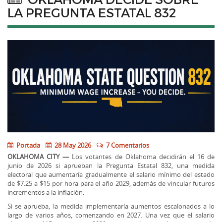
LA PREGUNTA ESTATAL 832
Portada
28 May 2026
7 Comentarios
OKLAHOMA CITY —
Los votantes de Oklahoma decidirán el 16 de
junio de 2026 si aprueban la Pregunta Estatal 832, una medida
electoral que aumentaría gradualmente el salario mínimo del estado
de $7.25 a $15 por hora para el año 2029, además de vincular futuros
incrementos a la inflación.
Si se aprueba, la medida implementaría aumentos escalonados a lo
largo de varios años, comenzando en 2027. Una vez que el salario