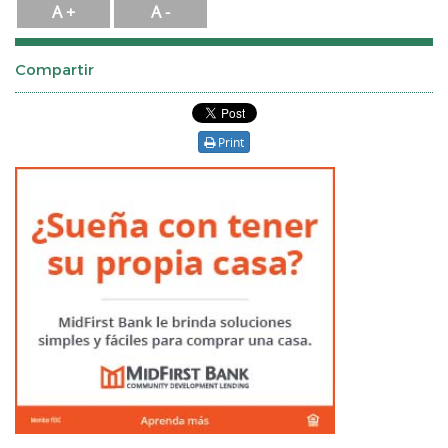
A +
A -
Compartir
Print