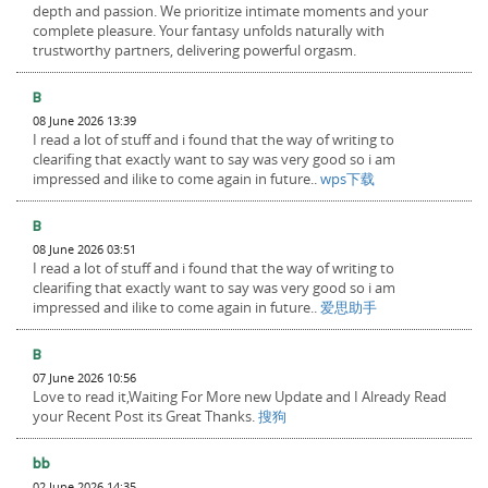
depth and passion. We prioritize intimate moments and your
complete pleasure. Your fantasy unfolds naturally with
trustworthy partners, delivering powerful orgasm.
B
08 June 2026 13:39
I read a lot of stuff and i found that the way of writing to
clearifing that exactly want to say was very good so i am
impressed and ilike to come again in future..
wps下载
B
08 June 2026 03:51
I read a lot of stuff and i found that the way of writing to
clearifing that exactly want to say was very good so i am
impressed and ilike to come again in future..
爱思助手
B
07 June 2026 10:56
Love to read it,Waiting For More new Update and I Already Read
your Recent Post its Great Thanks.
搜狗
bb
02 June 2026 14:35