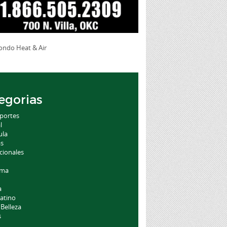
egorias
portes
l
ula
as
cionales
oma
a
atino
 Belleza
s