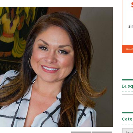
Busq
Cate
Aut