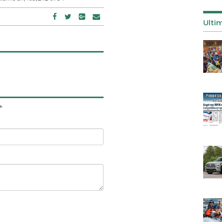
Ulti
*