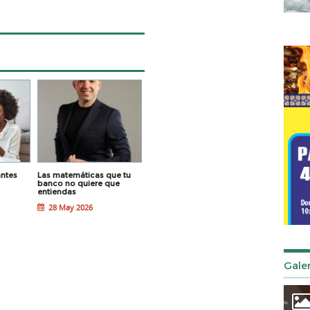
antes
Las matemáticas que tu
Antes de que se te vaya el
Guía para pr
banco no quiere que
año, revisa tus finanzas
sobre prést
entiendas
hipotecarios
28 May 2026
28 May 2026
21 May 20
Galer