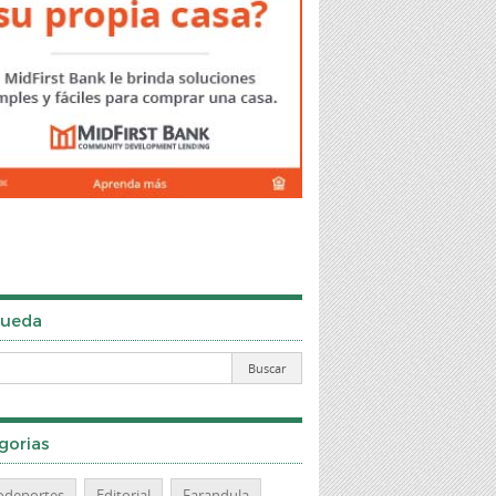
ueda
gorias
odeportes
Editorial
Farandula