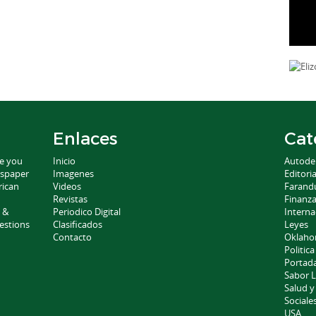
Enlaces
Cat
ce you
Inicio
Autode
wspaper
Imagenes
Editoria
rican
Videos
Farand
Revistas
Finanz
 &
Periodico Digital
Interna
estions
Clasificados
Leyes
Contacto
Oklah
Politica
Portad
Sabor L
Salud y
Sociale
USA