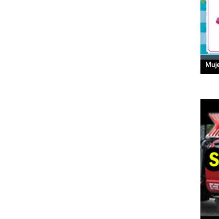
Que es Glaucoma con la Dra. Hagen
Muje