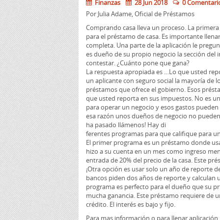
Finanzas
28 Jun 2018
0 Comentari
Por Julia Adame, Oficial de Préstamos
Comprando casa lleva un proceso. La primera p
para el préstamo de casa. Es importante llena
completa. Una parte de la aplicación le pregunt
es dueño de su propio negocio la sección del i
contestar. ¿Cuánto pone que gana?
La respuesta apropiada es …Lo que usted repor
un aplicante con seguro social la mayoría de 
préstamos que ofrece el gobierno. Esos prést
que usted reporta en sus impuestos. No es u
para operar un negocio y esos gastos pueden 
esa razón unos dueños de negocio no pueden cal
ha pasado llámenos! Hay di
ferentes programas para que califique para u
El primer programa es un préstamo donde usa
hizo a su cuenta en un mes como ingreso men
entrada de 20% del precio de la casa. Este prés
¡Otra opción es usar solo un año de reporte d
bancos piden dos años de reporte y calculan 
programa es perfecto para el dueño que su pr
mucha ganancia. Este préstamo requiere de 
crédito. El interés es bajo y fijo.
Para mas información o para llenar aplicación 