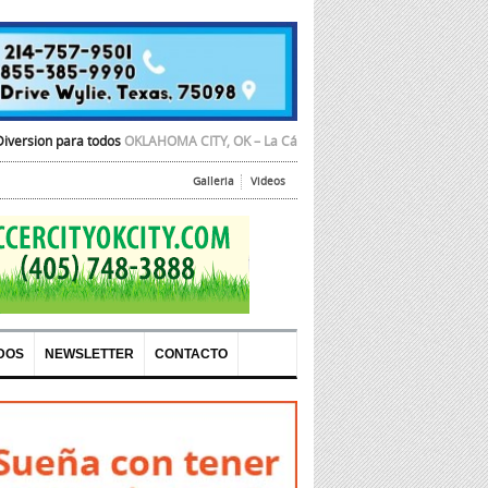
odos
OKLAHOMA CITY, OK – La Cámara de Comercio Hispana de Oklahoma City
Galleria
Videos
DOS
NEWSLETTER
CONTACTO