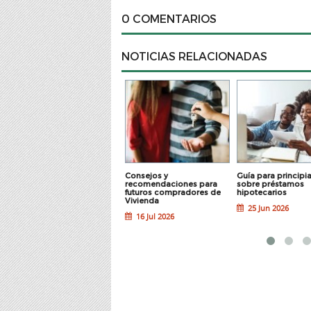
0 COMENTARIOS
NOTICIAS RELACIONADAS
Cómo convertir la
Consejos y
Guía para principi
mensualidad de tus hijos
recomendaciones para
sobre préstamos
en su primera escuela
futuros compradores de
hipotecarios
financiera
Vivienda
25 Jun 2026
23 Jul 2026
16 Jul 2026