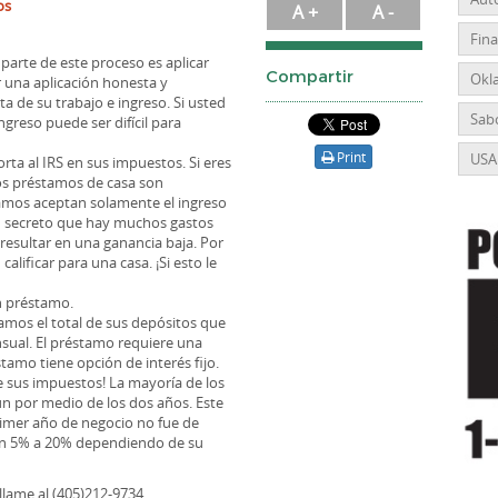
os
A +
A -
Fin
arte de este proceso es aplicar
Compartir
Okl
r una aplicación honesta y
a de su trabajo e ingreso. Si usted
Sabo
ngreso puede ser difícil para
Print
USA
ta al IRS en sus impuestos. Si eres
los préstamos de casa son
amos aceptan solamente el ingreso
n secreto que hay muchos gastos
resultar en una ganancia baja. Por
ificar para una casa. ¡Si esto le
n préstamo.
mos el total de sus depósitos que
sual. El préstamo requiere una
tamo tiene opción de interés fijo.
e sus impuestos! La mayoría de los
un por medio de los dos años. Este
imer año de negocio no fue de
un 5% a 20% dependiendo de su
llame al (405)212-9734