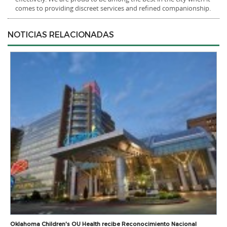
comes to providing discreet services and refined companionship.
NOTICIAS RELACIONADAS
Oklahoma Children's OU Health recibe Reconocimiento Nacional
I