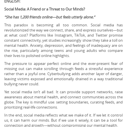
ENGLISH:
Social Media: A Friend or a Threat to Our Minds?
“She has 1,200 friends online—but feels utterly alone.”
This paradox is becoming all too common. Social media has
revolutionized the way we connect, share, and express ourselves—but
at what cost? Platforms like Instagram, TikTok, and Twitter promise
constant connectivity, yet studies increasingly show they take a toll on
mental health. Anxiety, depression, and feelings of inadequacy are on
the rise, particularly among teens and young adults who compare
their lives to polished online highlights.
The pressure to appear perfect online and the ever-present fear of
missing out can make scrolling through feeds a stressful experience
rather than a joyful one. Cyberbullying adds another layer of danger,
leaving victims exposed and emotionally drained in a way traditional
bullying never could.
Yet social media isn’t all bad. It can provide support networks, raise
awareness about mental health, and connect communities across the
globe. The key is mindful use: setting boundaries, curating feeds, and
prioritizing real-life connections.
In the end, social media reflects what we make of it. If we let it control
us, it can harm our minds. But if we use it wisely, it can be a tool for
connection and growth—without compromising our mental health.