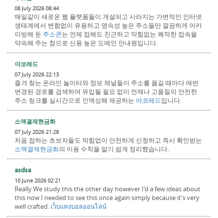
08 July 2026 08:44
매일같이 새로운 웹 플랫폼들이 개설되고 사라지는 가변적인 인터넷
생태계에서 변함없이 유용하고 영속성 높은 주소들만 깔끔하게 아카
이빙해 둔
주소콘
는 언제 접해도 친근하고 막힘없는 쾌적한 접속을
약속해 주는 참으로 신용 높은 도메인 안내원입니다.
야코레드
07 July 2026 22:13
즐겨 찾는 온라인 놀이터와 정보 채널들이 주소를 옮길 때마다 매번
변경된 경로를 검색하여 유입될 필요 없이 언제나 고품질의 안전한
주소 링크를 실시간으로 인덱싱해 제공하는
야코레드
입니다.
소액결제현금화
07 July 2026 21:28
처음 접하는 초보자들도 막힘없이 안전하게 신청하고 즉시 확인받는
소액결제현금화
의 이용 수칙을 알기 쉽게 정리했습니다.
asdsa
10 June 2026 02:21
Really We study this the other day however I'd a few ideas about
this now I needed to see this once again simply because it's very
well crafted.
เว็บแทงบอลออนไลน์