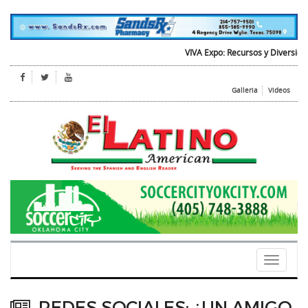
VIVA Expo: Recursos y Diversion para
Galleria
Videos
Toggle
navigati
REDES SOCIALES: ¿UN AMIGO