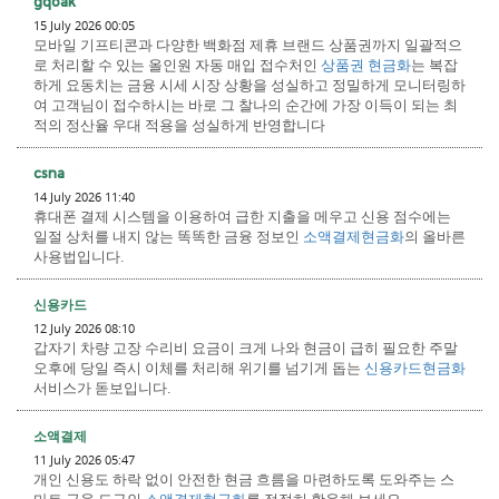
gqoak
15 July 2026 00:05
모바일 기프티콘과 다양한 백화점 제휴 브랜드 상품권까지 일괄적으
로 처리할 수 있는 올인원 자동 매입 접수처인
상품권 현금화
는 복잡
하게 요동치는 금융 시세 시장 상황을 성실하고 정밀하게 모니터링하
여 고객님이 접수하시는 바로 그 찰나의 순간에 가장 이득이 되는 최
적의 정산율 우대 적용을 성실하게 반영합니다
csna
14 July 2026 11:40
휴대폰 결제 시스템을 이용하여 급한 지출을 메우고 신용 점수에는
일절 상처를 내지 않는 똑똑한 금융 정보인
소액결제현금화
의 올바른
사용법입니다.
신용카드
12 July 2026 08:10
갑자기 차량 고장 수리비 요금이 크게 나와 현금이 급히 필요한 주말
오후에 당일 즉시 이체를 처리해 위기를 넘기게 돕는
신용카드현금화
서비스가 돋보입니다.
소액결제
11 July 2026 05:47
개인 신용도 하락 없이 안전한 현금 흐름을 마련하도록 도와주는 스
마트 금융 도구인
소액결제현금화
를 적절히 활용해 보세요.