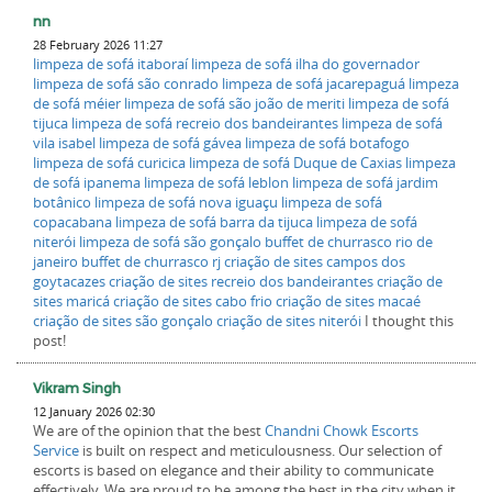
nn
28 February 2026 11:27
limpeza de sofá itaboraí
limpeza de sofá ilha do governador
limpeza de sofá são conrado
limpeza de sofá jacarepaguá
limpeza
de sofá méier
limpeza de sofá são joão de meriti
limpeza de sofá
tijuca
limpeza de sofá recreio dos bandeirantes
limpeza de sofá
vila isabel
limpeza de sofá gávea
limpeza de sofá botafogo
limpeza de sofá curicica
limpeza de sofá Duque de Caxias
limpeza
de sofá ipanema
limpeza de sofá leblon
limpeza de sofá jardim
botânico
limpeza de sofá nova iguaçu
limpeza de sofá
copacabana
limpeza de sofá barra da tijuca
limpeza de sofá
niterói
limpeza de sofá são gonçalo
buffet de churrasco rio de
janeiro
buffet de churrasco rj
criação de sites campos dos
goytacazes
criação de sites recreio dos bandeirantes
criação de
sites maricá
criação de sites cabo frio
criação de sites macaé
criação de sites são gonçalo
criação de sites niterói
I thought this
post!
Vikram Singh
12 January 2026 02:30
We are of the opinion that the best
Chandni Chowk Escorts
Service
is built on respect and meticulousness. Our selection of
escorts is based on elegance and their ability to communicate
effectively. We are proud to be among the best in the city when it