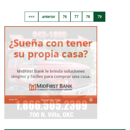
<<<
anterior
76
77
78
79