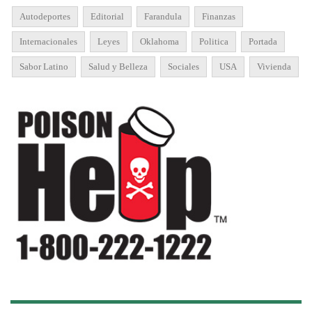
Autodeportes
Editorial
Farandula
Finanzas
Internacionales
Leyes
Oklahoma
Politica
Portada
Sabor Latino
Salud y Belleza
Sociales
USA
Vivienda