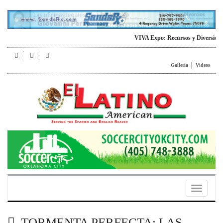
VIVA Expo: Recursos y Diversion para
Galleria
Videos
Toggle
navigatio
TORMENTA PERFECTA: LAS