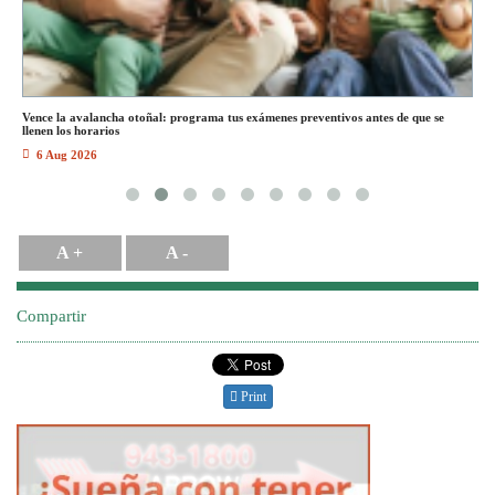
el
Vence la avalancha otoñal: programa tus exámenes preventivos antes de que se
El
llenen los horarios
el
6 Aug 2026
A +
A -
Compartir
Print