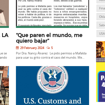
Fin
Okl
Sabo
USA
 LA
“Que paren el mundo, me
quiero bajar”
29 February 2024
5
ue se
Por Dra. Nancy Álvarez Le pido permiso a Mafalda
uando
para usar su grito contra el caos del mundo. Me…