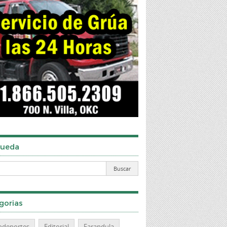
ueda
gorias
odeportes
Editorial
Farandula