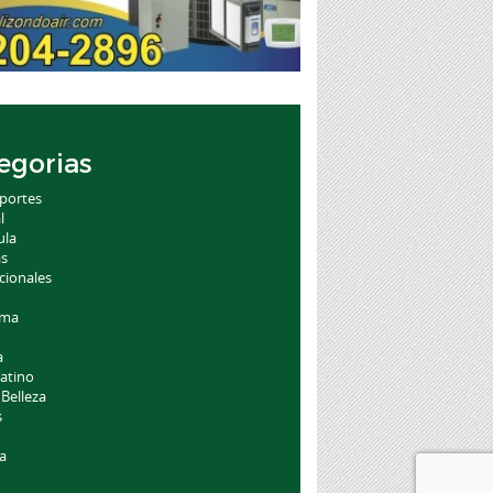
egorias
portes
l
ula
as
cionales
oma
a
atino
 Belleza
s
a