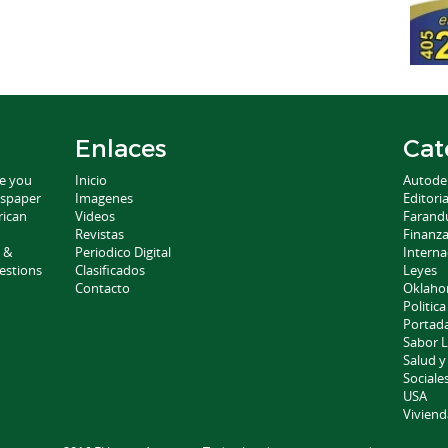
Enlaces
Cat
ce you
Inicio
Autode
wspaper
Imagenes
Editoria
rican
Videos
Farand
Revistas
Finanz
 &
Periodico Digital
Interna
estions
Clasificados
Leyes
Contacto
Oklah
Politica
Portad
Sabor L
Salud y
Sociale
USA
Viviend