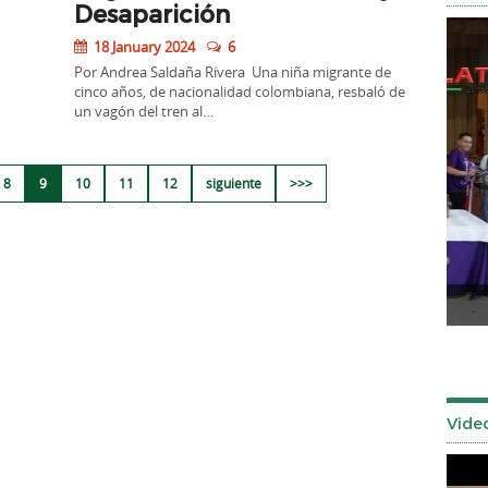
Desaparición
18 January 2024
6
Por Andrea Saldaña Rivera Una niña migrante de
cinco años, de nacionalidad colombiana, resbaló de
un vagón del tren al…
8
9
10
11
12
siguiente
>>>
Señor de los Milagros 2025
Tuls
Vide