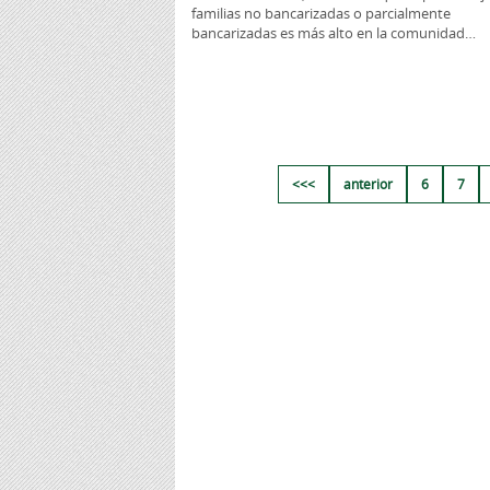
familias no bancarizadas o parcialmente
bancarizadas es más alto en la comunidad…
<<<
anterior
6
7