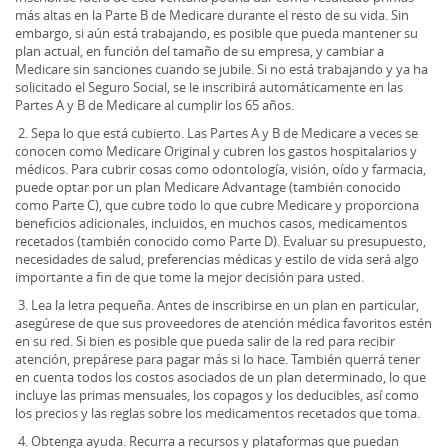
más altas en la Parte B de Medicare durante el resto de su vida. Sin
embargo, si aún está trabajando, es posible que pueda mantener su
plan actual, en función del tamaño de su empresa, y cambiar a
Medicare sin sanciones cuando se jubile. Si no está trabajando y ya ha
solicitado el Seguro Social, se le inscribirá automáticamente en las
Partes A y B de Medicare al cumplir los 65 años.
2. Sepa lo que está cubierto. Las Partes A y B de Medicare a veces se
conocen como Medicare Original y cubren los gastos hospitalarios y
médicos. Para cubrir cosas como odontología, visión, oído y farmacia,
puede optar por un plan Medicare Advantage (también conocido
como Parte C), que cubre todo lo que cubre Medicare y proporciona
beneficios adicionales, incluidos, en muchos casos, medicamentos
recetados (también conocido como Parte D). Evaluar su presupuesto,
necesidades de salud, preferencias médicas y estilo de vida será algo
importante a fin de que tome la mejor decisión para usted.
3. Lea la letra pequeña. Antes de inscribirse en un plan en particular,
asegúrese de que sus proveedores de atención médica favoritos estén
en su red. Si bien es posible que pueda salir de la red para recibir
atención, prepárese para pagar más si lo hace. También querrá tener
en cuenta todos los costos asociados de un plan determinado, lo que
incluye las primas mensuales, los copagos y los deducibles, así como
los precios y las reglas sobre los medicamentos recetados que toma.
4. Obtenga ayuda. Recurra a recursos y plataformas que puedan