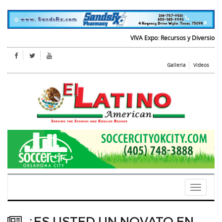
VIVA Expo: Recursos y Diversion para
Galleria
Videos
Toggle
navigati
¿ES USTED UN NOVATO EN