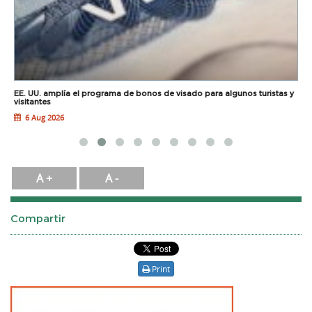
EE. UU. amplía el programa de bonos de visado para algunos turistas y
U
visitantes
6 Aug 2026
A +
A -
Compartir
Print