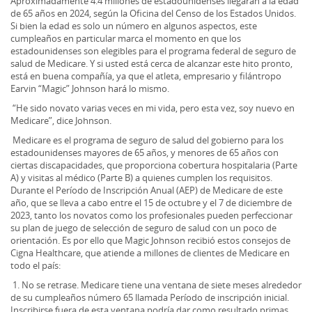
Aproximadamente 4.4 millones de estadounidenses llegarán a la edad
de 65 años en 2024, según la Oficina del Censo de los Estados Unidos.
Si bien la edad es solo un número en algunos aspectos, este
cumpleaños en particular marca el momento en que los
estadounidenses son elegibles para el programa federal de seguro de
salud de Medicare. Y si usted está cerca de alcanzar este hito pronto,
está en buena compañía, ya que el atleta, empresario y filántropo
Earvin “Magic” Johnson hará lo mismo.
“He sido novato varias veces en mi vida, pero esta vez, soy nuevo en
Medicare”, dice Johnson.
Medicare es el programa de seguro de salud del gobierno para los
estadounidenses mayores de 65 años, y menores de 65 años con
ciertas discapacidades, que proporciona cobertura hospitalaria (Parte
A) y visitas al médico (Parte B) a quienes cumplen los requisitos.
Durante el Período de Inscripción Anual (AEP) de Medicare de este
año, que se lleva a cabo entre el 15 de octubre y el 7 de diciembre de
2023, tanto los novatos como los profesionales pueden perfeccionar
su plan de juego de selección de seguro de salud con un poco de
orientación. Es por ello que Magic Johnson recibió estos consejos de
Cigna Healthcare, que atiende a millones de clientes de Medicare en
todo el país:
1. No se retrase. Medicare tiene una ventana de siete meses alrededor
de su cumpleaños número 65 llamada Período de inscripción inicial.
Inscribirse fuera de esta ventana podría dar como resultado primas