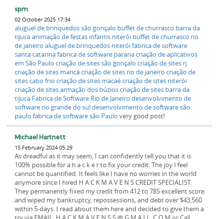
spm
02 October 2025 17:34
aluguel de brinquedos são gonçalo
buffet de churrasco barra da
tijuca
animação de festas infantis niterói
buffet de churrasco rio
de janeiro
aluguel de brinquedos niterói
fabrica de software
santa catarina
fabrica de software parana
criação de aplicativos
em São Paulo
criação de sites são gonçalo
criação de sites rj
criação de sites maricá
criação de sites rio de janeiro
criação de
sites cabo frio
criação de sites macaé
criação de sites niterói
criação de sites armação dos búzios
criação de sites barra da
tijuca
Fabrica de Software Rio de Janeiro
desenvolvimento de
software rio grande do sul
desenvolvimento de software são
paulo
fabrica de software são Paulo
very good post!
Michael Hartnett
15 February 2024 05:29
As dreadful as it may seem, I can confidently tell you that it is
100% possible for a h a c k e r to fix your credit. The joy I feel
cannot be quantified. It feels like I have no worries in the world
anymore since I hired H A C K M A V E N S CREDIT SPECIALIST.
They permanently fixed my credit from 412 to 785 excellent score
and wiped my bankruptcy, repossessions, and debt over $43,560
within 5-days. I read about them here and decided to give them a
try via EMAIL: H A C K M A V E N S 5 @ G M A I L. C O M or Call