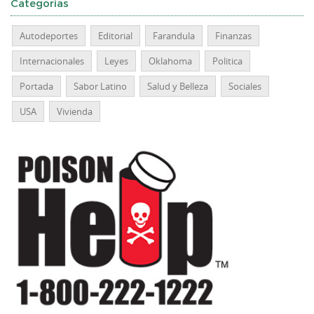
Categorias
Autodeportes
Editorial
Farandula
Finanzas
Internacionales
Leyes
Oklahoma
Politica
Portada
Sabor Latino
Salud y Belleza
Sociales
USA
Vivienda