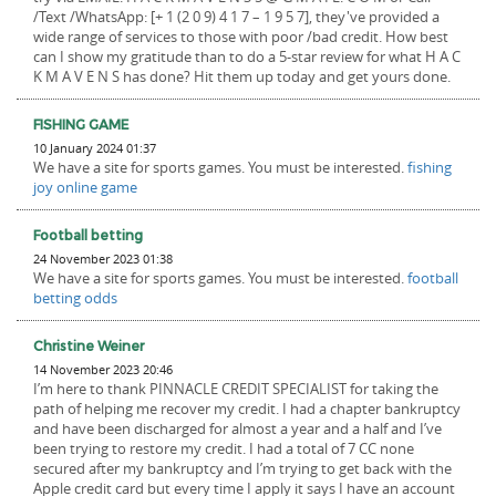
/Text /WhatsApp: [+ 1 (2 0 9) 4 1 7 – 1 9 5 7], they've provided a
wide range of services to those with poor /bad credit. How best
can I show my gratitude than to do a 5-star review for what H A C
K M A V E N S has done? Hit them up today and get yours done.
FISHING GAME
10 January 2024 01:37
We have a site for sports games. You must be interested.
fishing
joy online game
Football betting
24 November 2023 01:38
We have a site for sports games. You must be interested.
football
betting odds
Christine Weiner
14 November 2023 20:46
I’m here to thank PINNACLE CREDIT SPECIALIST for taking the
path of helping me recover my credit. I had a chapter bankruptcy
and have been discharged for almost a year and a half and I’ve
been trying to restore my credit. I had a total of 7 CC none
secured after my bankruptcy and I’m trying to get back with the
Apple credit card but every time I apply it says I have an account