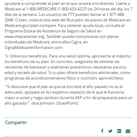
ayudarle a comprender el plan en el que se está inscribiendo. Llame a
Medicare al 1-800-MEDICARE (1-800-633-4227) las 24 horas del día, los 7
días de la semana. Los usuarios de TTY pueden llamar al 1-877-486-
2048. O bien, visite el sitio web del Buscador de planes de Medicare en
Medicare.gov/plan-compare. Para obtener ayuda local, consulte el
Programa Estatal de Asistencia de Seguro de Salud en
www.shiptacenter.org. También puede comunicarse con planes
individuales de Medicare, entre ellos Cigna, en
CignaMedicareInformation.com.
5. Utilice sus beneficios. Para una salud óptima, aproveche al máximo
los beneficios de su plan. En concreto, asegúrese de obtener las
revisiones de bienestar y exámenes preventivos necesarios para su
edad y estado de salud. Si su plan ofrece beneficios adicionales, como
programas de acondicionamiento físico o nutrición, aprovéchelos.
“Si descubre que el plan al que se inscribió el año pasado no es el
adecuado, apóyese en los expertos respecto de lo que le funciona
mejor a usted y haga cambios durante AEP a fin de prepararse para un
año ganador”, dice Johnson. (StatePoint)
Compartir: