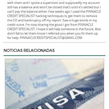
with them and I spoke a supervisor and supposedly my account
still has a balance and won’t be closed that’s until it’s settled but I
can’t pay the balance either. Few weeks ago I used the PINNACLE
CREDIT SPECIALIST hacking techniques to get them to remove
the CO and bankruptcy off my report. Saw a huge bomb in my
credit score. I’m now sharing the good I got from PINNACLE
CREDIT SPECIALIST. I hope it will help someone in the future. Also
don’t fail to let them know I referred you when you fit them up
for help: PINNACLECREDITSPECIALIST@GMAIL.COM
NOTICIAS RELACIONADAS