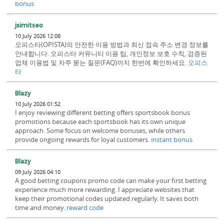
bonus
jsimitseo
10 July 2026 12:08
오피스타(OPISTA)의 안전한 이용 방법과 최신 접속 주소 변경 정보를
안내합니다. 오피스타 커뮤니티 이용 팁, 개인정보 보호 수칙, 검증된
업체 이용법 및 자주 묻는 질문(FAQ)까지 한번에 확인하세요.
오피스
타
Blazy
10 July 2026 01:52
I enjoy reviewing different betting offers sportsbook bonus
promotions because each sportsbook has its own unique
approach. Some focus on welcome bonuses, while others
provide ongoing rewards for loyal customers.
instant bonus
Blazy
09 July 2026 04:10
A good betting coupons promo code can make your first betting
experience much more rewarding. I appreciate websites that
keep their promotional codes updated regularly. It saves both
time and money.
reward code