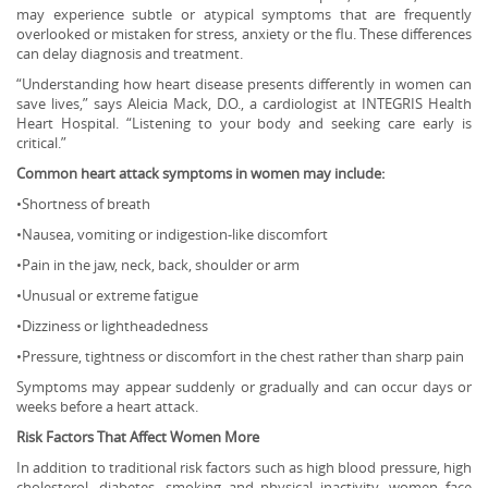
may experience subtle or atypical symptoms that are frequently
overlooked or mistaken for stress, anxiety or the flu. These differences
can delay diagnosis and treatment.
“Understanding how heart disease presents differently in women can
save lives,” says Aleicia Mack, D.O., a cardiologist at INTEGRIS Health
Heart Hospital. “Listening to your body and seeking care early is
critical.”
Common heart attack symptoms in women may include:
•Shortness of breath
•Nausea, vomiting or indigestion-like discomfort
•Pain in the jaw, neck, back, shoulder or arm
•Unusual or extreme fatigue
•Dizziness or lightheadedness
•Pressure, tightness or discomfort in the chest rather than sharp pain
Symptoms may appear suddenly or gradually and can occur days or
weeks before a heart attack.
Risk Factors That Affect Women More
In addition to traditional risk factors such as high blood pressure, high
cholesterol, diabetes, smoking and physical inactivity, women face