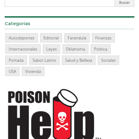
Categorias
Autodeportes
Editorial
Farandula
Finanzas
Internacionales
Leyes
Oklahoma
Politica
Portada
Sabor Latino
Salud y Belleza
Sociales
USA
Vivienda