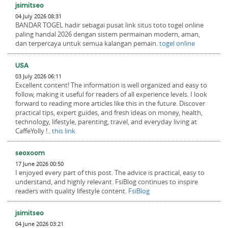
jsimitseo
04 July 2026 08:31
BANDAR TOGEL hadir sebagai pusat link situs toto togel online
paling handal 2026 dengan sistem permainan modern, aman,
dan terpercaya untuk semua kalangan pemain.
togel online
USA
03 July 2026 06:11
Excellent content! The information is well organized and easy to
follow, making it useful for readers of all experience levels. I look
forward to reading more articles like this in the future. Discover
practical tips, expert guides, and fresh ideas on money, health,
technology, lifestyle, parenting, travel, and everyday living at
CaffeYolly !..
this link
seoxoom
17 June 2026 00:50
I enjoyed every part of this post. The advice is practical, easy to
understand, and highly relevant. FsiBlog continues to inspire
readers with quality lifestyle content.
FsiBlog
jsimitseo
04 June 2026 03:21