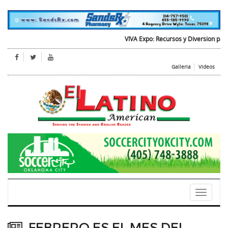
VIVA Expo: Recursos y Diversion para tod
Galleria
Videos
Toggle
navigati
FEBRERO ES EL MES DEL