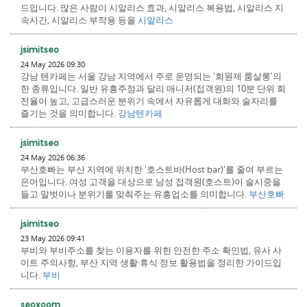
드입니다. 많은 사람이 시알리스 효과, 시알리스 복용법, 시알리스 지
속시간, 시알리스 부작용 등을
시알리스
jsimitseo
24 May 2026 09:30
강남 텐카페는 서울 강남 지역에서 주로 운영되는 '회원제 룸살롱'의
한 종류입니다. 일반 유흥주점과 달리 매니저(접객원)의 10분 단위 회
전율이 높고, 고급스러운 분위기 속에서 자유롭게 대화와 술자리를
즐기는 것을 의미합니다.
강남텐카페
jsimitseo
24 May 2026 06:36
부산호빠는 부산 지역에 위치한 '호스트바(Host bar)'를 줄여 부르는
은어입니다. 여성 고객을 대상으로 남성 접객원(호스트)이 술시중을
들고 말벗이나 분위기를 맞춰주는 유흥업소를 의미합니다.
부산호빠
jsimitseo
23 May 2026 09:41
부비와 부비주소를 찾는 이용자를 위한 안전한 주소 확인법, 유사 사
이트 주의사항, 부산 지역 생활·휴식 정보 활용법을 정리한 가이드입
니다.
부비
seoxoom