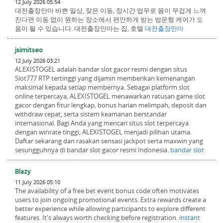
12 July 2026 05:54
대전출장안마 바쁜 일상, 잦은 이동, 장시간 업무로 몸이 무겁게 느껴
진다면 이동 없이 원하는 장소에서 편안하게 받는 방문형 케어가 도
움이 될 수 있습니다. 대전출장안마는 집, 호텔
대전출장안마
jsimitseo
12 July 2026 03:21
ALEXISTOGEL adalah bandar slot gacor resmi dengan situs
Slot777 RTP tertinggi yang dijamin memberikan kemenangan
maksimal kepada setiap membernya. Sebagai platform slot
online terpercaya, ALEXISTOGEL menawarkan ratusan game slot
gacor dengan fitur lengkap, bonus harian melimpah, deposit dan
withdraw cepat, serta sistem keamanan berstandar
internasional. Bagi Anda yang mencari situs slot terpercaya
dengan winrate tinggi, ALEXISTOGEL menjadi pilihan utama.
Daftar sekarang dan rasakan sensasi jackpot serta maxwin yang
sesungguhnya di bandar slot gacor resmi Indonesia.
bandar slot
Blazy
11 July 2026 05:10
The availability of a free bet event bonus code often motivates
users to join ongoing promotional events. Extra rewards create a
better experience while allowing participants to explore different
features. It's always worth checking before registration.
instant