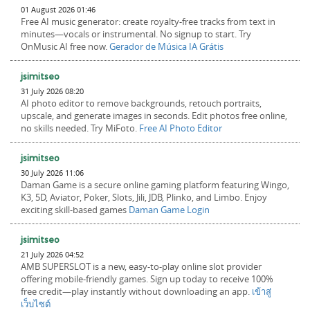
01 August 2026 01:46
Free AI music generator: create royalty-free tracks from text in
minutes—vocals or instrumental. No signup to start. Try
OnMusic AI free now.
Gerador de Música IA Grátis
jsimitseo
31 July 2026 08:20
AI photo editor to remove backgrounds, retouch portraits,
upscale, and generate images in seconds. Edit photos free online,
no skills needed. Try MiFoto.
Free AI Photo Editor
jsimitseo
30 July 2026 11:06
Daman Game is a secure online gaming platform featuring Wingo,
K3, 5D, Aviator, Poker, Slots, Jili, JDB, Plinko, and Limbo. Enjoy
exciting skill-based games
Daman Game Login
jsimitseo
21 July 2026 04:52
AMB SUPERSLOT is a new, easy-to-play online slot provider
offering mobile-friendly games. Sign up today to receive 100%
free credit—play instantly without downloading an app.
เข้าสู่
เว็บไซต์