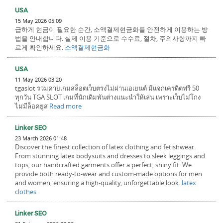
USA
15 May 2026 05:09
급하게 현금이 필요한 순간, 소액결제현금화를 안전하게 이용하는 방
법을 안내합니다. 실제 이용 기준으로 수수료, 절차, 주의사항까지 빠
르게 확인하세요.
소액결제현금화
USA
11 May 2026 03:20
tgaslot รวมค่ายเกมสล็อตเว็บตรงไม่ผ่านเอเยนต์ มีแจกเครดิตฟรี 50
ทุกวัน TGA SLOT เกมที่นักเดิมพันต่างแนะนำให้เล่น เพราะเว็บไม่โกง
ไม่มีล็อคยูส
Read more
Linker SEO
23 March 2026 01:48
Discover the finest collection of latex clothing and fetishwear.
From stunning latex bodysuits and dresses to sleek leggings and
tops, our handcrafted garments offer a perfect, shiny fit. We
provide both ready-to-wear and custom-made options for men
and women, ensuring a high-quality, unforgettable look.
latex
clothes
Linker SEO