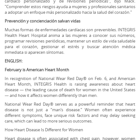
cardíaco personalizado y de revisiones periódicas", dijo Mack.
"Comprender estos riesgos ayuda a mujeres y profesionales sanitarios
a adoptar un enfoque más personalizado hacia la salud del corazón."
Prevención y concienciación salvan vidas
Muchas formas de enfermedades cardíacas son prevenibles. INTEGRIS
Health Heart Hospital anima a las mujeres a conocer sus números,
programar revisiones periódicas, mantener un estilo de vida saludable
para el corazón, gestionar el estrés y buscar atención médica
inmediata si aparecen síntomas.
ENGLISH:
February is American Heart Month
In recognition of National Wear Red Day® on Feb. 6, and American
Heart Month, INTEGRIS Health is raising awareness about heart
disease — the leading cause of death for women in the United States
— and how it affects women differently than men.
National Wear Red Day® serves as a powerful reminder that heart
disease is not just a “man’s disease.” Women often experience
different symptoms, face unique risk factors and may delay seeking
care, which can lead to more serious outcomes.
How Heart Disease Is Different for Women
Heart disease is often associated with chest pain, however, women