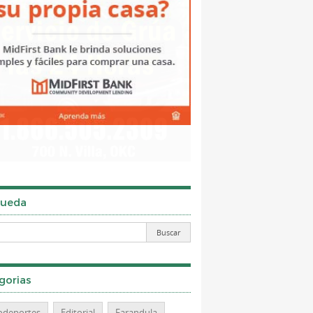
ueda
gorias
odeportes
Editorial
Farandula