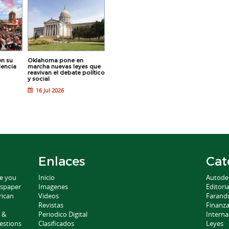
El Sueño de
se Desvanec
Thunder Cae
en su
Oklahoma pone en
Resultados Clave en las
dencia
marcha nuevas leyes que
Primarias de Oklahoma
4 Jun 2026
reavivan el debate político
18 Jun 2026
y social
16 Jul 2026
Enlaces
Cat
ce you
Inicio
Autode
wspaper
Imagenes
Editoria
rican
Videos
Farand
Revistas
Finanz
 &
Periodico Digital
Interna
estions
Clasificados
Leyes