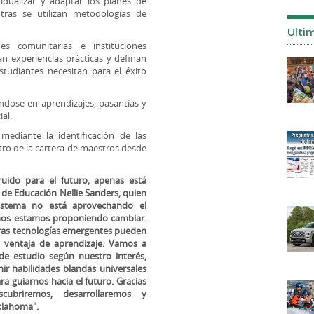
idualizar y adaptar los planes de
ntras se utilizan metodologías de
Ulti
nes comunitarias e instituciones
n experiencias prácticas y definan
studiantes necesitan para el éxito
ndose en aprendizajes, pasantías y
al.
mediante la identificación de las
tro de la cartera de maestros desde
ruido para el futuro, apenas está
a de Educación Nellie Sanders, quien
sistema no está aprovechando el
 nos estamos proponiendo cambiar.
y otras tecnologías emergentes pueden
 ventaja de aprendizaje. Vamos a
de estudio según nuestro interés,
ir habilidades blandas universales
ra guiarnos hacia el futuro. Gracias
scubriremos, desarrollaremos y
klahoma".