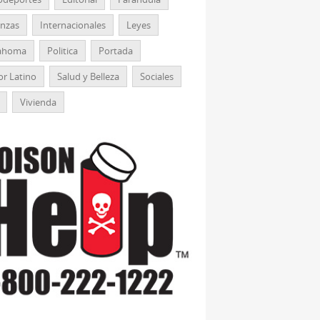
anzas
Internacionales
Leyes
ahoma
Politica
Portada
r Latino
Salud y Belleza
Sociales
Vivienda