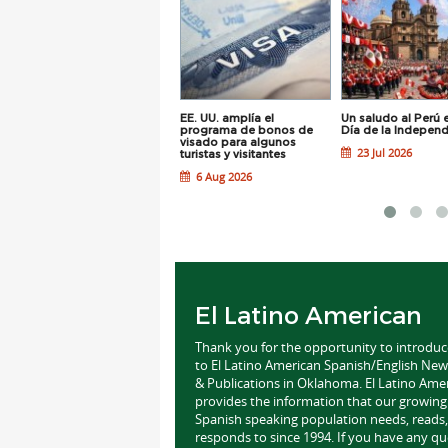
La PaddleMania de
EE. UU. amplía el
Un saludo al Perú 
RIVERSPORT regresa el 8
programa de bonos de
Día de la Indepen
de Agosto
visado para algunos
23 Jul 2026
turistas y visitantes
6 Aug 2026
6 Aug 2026
El Latino American
Thank you for the opportunity to introdu
to El Latino American Spanish/English Ne
& Publications in Oklahoma. El Latino Ame
provides the information that our growing
Spanish speaking population needs, reads,
responds to since 1994. If you have any qu