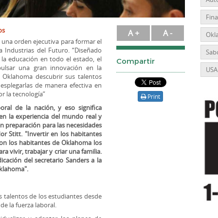
Fin
os
A +
A -
Okl
 una orden ejecutiva para formar el
 Industrias del Futuro. “Diseñado
Sabo
y la educación en todo el estado, el
Compartir
ulsar una gran innovación en la
USA
e Oklahoma descubrir sus talentos
 desplegarlas de manera efectiva en
r la tecnología”
Print
ral de la nación, y eso significa
en la experiencia del mundo real y
 en preparación para las necesidades
r Stitt. "Invertir en los habitantes
on los habitantes de Oklahoma los
 vivir, trabajar y criar una familia.
dicación del secretario Sanders a la
Oklahoma".
os talentos de los estudiantes desde
de la fuerza laboral.