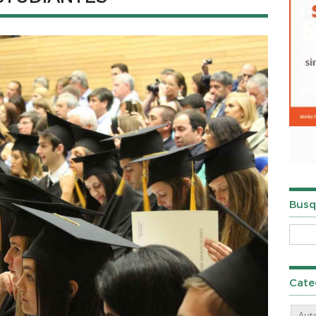
Busq
Cate
Aut