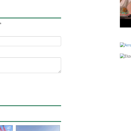
Que es Glaucoma con la Dra. Hagen
Muje
*