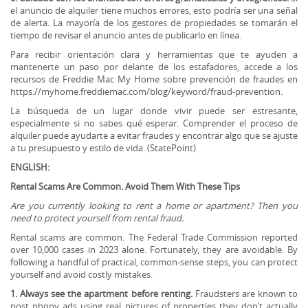
el anuncio de alquiler tiene muchos errores, esto podría ser una señal
de alerta. La mayoría de los gestores de propiedades se tomarán el
tiempo de revisar el anuncio antes de publicarlo en línea.
Para recibir orientación clara y herramientas que te ayuden a
mantenerte un paso por delante de los estafadores, accede a los
recursos de Freddie Mac My Home sobre prevención de fraudes en
https://myhome.freddiemac.com/blog/keyword/fraud-prevention.
La búsqueda de un lugar donde vivir puede ser estresante,
especialmente si no sabes qué esperar. Comprender el proceso de
alquiler puede ayudarte a evitar fraudes y encontrar algo que se ajuste
a tu presupuesto y estilo de vida. (StatePoint)
ENGLISH:
Rental Scams Are Common. Avoid Them With These Tips
Are you currently looking to rent a home or apartment? Then you
need to protect yourself from rental fraud.
Rental scams are common. The Federal Trade Commission reported
over 10,000 cases in 2023 alone. Fortunately, they are avoidable. By
following a handful of practical, common-sense steps, you can protect
yourself and avoid costly mistakes.
1. Always see the apartment before renting.
Fraudsters are known to
post phony ads using real pictures of properties they don’t actually