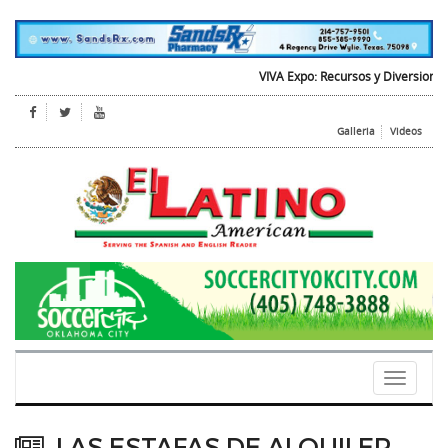
VIVA Expo: Recursos y Diversion para 
Galleria
Videos
Toggle
navigati
LAS ESTAFAS DE ALQUILER