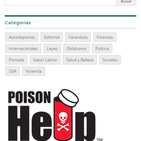
Categorias
Autodeportes
Editorial
Farandula
Finanzas
Internacionales
Leyes
Oklahoma
Politica
Portada
Sabor Latino
Salud y Belleza
Sociales
USA
Vivienda