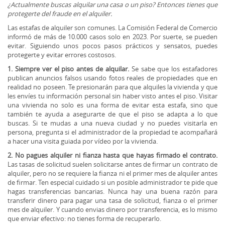
¿Actualmente buscas alquilar una casa o un piso? Entonces tienes que
protegerte del fraude en el alquiler.
Las estafas de alquiler son comunes. La Comisión Federal de Comercio
informó de más de 10.000 casos solo en 2023. Por suerte, se pueden
evitar. Siguiendo unos pocos pasos prácticos y sensatos, puedes
protegerte y evitar errores costosos.
1. Siempre ver el piso antes de alquilar.
Se sabe que los estafadores
publican anuncios falsos usando fotos reales de propiedades que en
realidad no poseen. Te presionarán para que alquiles la vivienda y que
les envíes tu información personal sin haber visto antes el piso. Visitar
una vivienda no solo es una forma de evitar esta estafa, sino que
también te ayuda a asegurarte de que el piso se adapta a lo que
buscas. Si te mudas a una nueva ciudad y no puedes visitarla en
persona, pregunta si el administrador de la propiedad te acompañará
a hacer una visita guiada por vídeo por la vivienda.
2. No pagues alquiler ni fianza hasta que hayas firmado el contrato.
Las tasas de solicitud suelen solicitarse antes de firmar un contrato de
alquiler, pero no se requiere la fianza ni el primer mes de alquiler antes
de firmar. Ten especial cuidado si un posible administrador te pide que
hagas transferencias bancarias. Nunca hay una buena razón para
transferir dinero para pagar una tasa de solicitud, fianza o el primer
mes de alquiler. Y cuando envias dinero por transferencia, es lo mismo
que enviar efectivo: no tienes forma de recuperarlo.