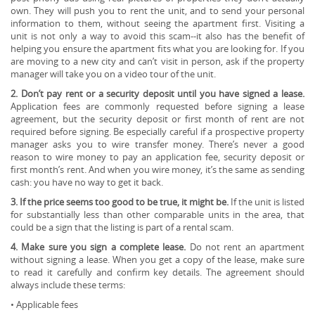
own. They will push you to rent the unit, and to send your personal
information to them, without seeing the apartment first. Visiting a
unit is not only a way to avoid this scam--it also has the benefit of
helping you ensure the apartment fits what you are looking for. If you
are moving to a new city and can’t visit in person, ask if the property
manager will take you on a video tour of the unit.
2. Don’t pay rent or a security deposit until you have signed a lease.
Application fees are commonly requested before signing a lease
agreement, but the security deposit or first month of rent are not
required before signing. Be especially careful if a prospective property
manager asks you to wire transfer money. There’s never a good
reason to wire money to pay an application fee, security deposit or
first month’s rent. And when you wire money, it’s the same as sending
cash: you have no way to get it back.
3. If the price seems too good to be true, it might be.
If the unit is listed
for substantially less than other comparable units in the area, that
could be a sign that the listing is part of a rental scam.
4. Make sure you sign a complete lease.
Do not rent an apartment
without signing a lease. When you get a copy of the lease, make sure
to read it carefully and confirm key details. The agreement should
always include these terms:
• Applicable fees