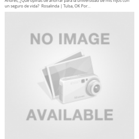
Andrés, ¿Qué opinas de ahorrar para la universidad de mis hijos con
un seguro de vida? Rosalinda | Tulsa, OK Por…