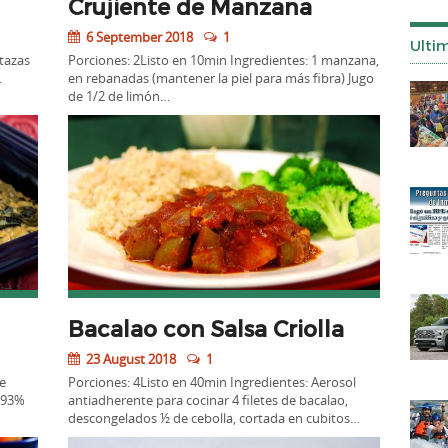
Crujiente de Manzana
6 September 2018
1
Ulti
 tazas
Porciones: 2Listo en 10min Ingredientes: 1 manzana,
…
en rebanadas (mantener la piel para más fibra) Jugo
de 1/2 de limón…
Bacalao con Salsa Criolla
23 August 2018
1
te
Porciones: 4Listo en 40min Ingredientes: Aerosol
o 93%
antiadherente para cocinar 4 filetes de bacalao,
descongelados ½ de cebolla, cortada en cubitos…