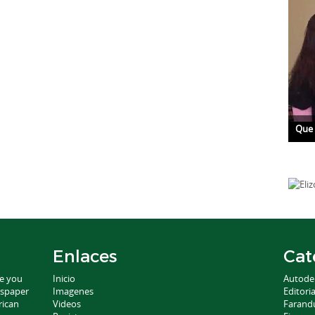
Que 
Enlaces
Cat
ce you
Inicio
Autode
wspaper
Imagenes
Editoria
rican
Videos
Farand