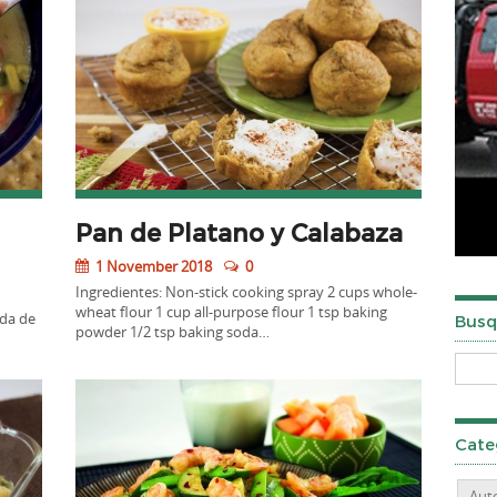
Pan de Platano y Calabaza
1 November 2018
0
Ingredientes: Non-stick cooking spray 2 cups whole-
wheat flour 1 cup all-purpose flour 1 tsp baking
cda de
Busq
powder 1/2 tsp baking soda…
Cate
Aut