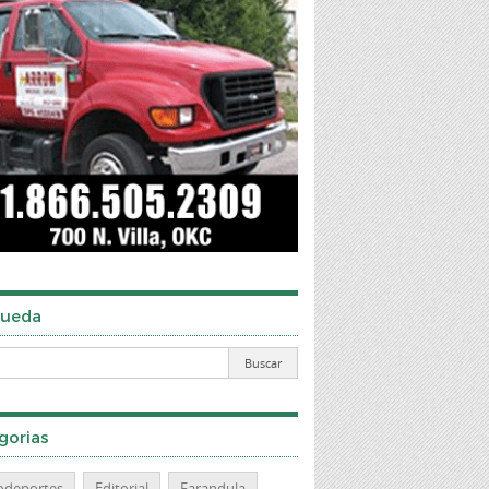
ueda
gorias
odeportes
Editorial
Farandula