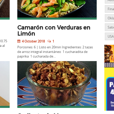
Fin
Okl
Camarón con Verduras en
Sabo
Limón
USA
10.75
4 October 2018
1
 al
Porciones: 6 | Listo en 20min Ingredientes: 2 tazas
de arroz integral instantáneo 1 cucharadita de
paprika 1 cucharada de…