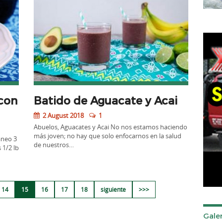
con
Batido de Aguacate y Acai
2 August 2018
1
Abuelos, Aguacates y Acai No nos estamos haciendo
más joven; no hay que solo enfocarnos en la salud
áneo 3
de nuestros…
 1/2 lb
14
15
16
17
18
siguiente
>>>
Galer