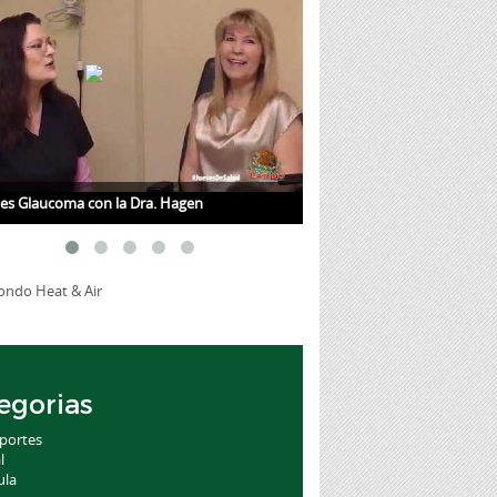
es Glaucoma con la Dra. Hagen
Mujer Trabajadora Tulsa, O
egorias
portes
l
ula